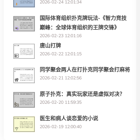
2026-02-24 12:01:34
国际体育组织扑克牌玩法-《智力竞技
巅峰：全球体育组织的王牌交锋》
2026-02-23 12:01:16
唐山打牌
2026-02-22 12:01:15
同学聚会两人在打扑克同学聚会打麻将
2026-02-21 12:02:56
原子扑克：真实玩家还是虚拟对决？
2026-02-20 11:59:35
医生和病人谈恋爱的小说
2026-02-19 12:00:40