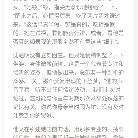
头。”她顿了顿，指尖无意识地蜷缩了一下，
“醒来之后，心慌得厉害，吃了两片药才缓过
来。”这话半真半假，梦是真的，吃药是假
的。她在试探，看他能否分辨，或者，看他是
否真的如表现的那般全然不在意这些“细节”。
沈逾明没有立刻回应。他只是稍稍调整了一下
坐姿，身体微微前倾，这是一个代表着专注和
倾听的姿态，但他做出来，总带着一种剖析的
冷感。“关于那个反复出现的下坠梦，”他的声
音平稳，听不出任何情绪波动，“我们上次讨
论过，这可能与你童年时期那次从高处跌落的
记忆有关。你说你母亲当时因为忙，没有及时
注意到你的哭喊。”
他又在引述她之前的话，用那种专业的、抽离
的口吻。林叙心里泛起一丝微妙的烦躁，像被