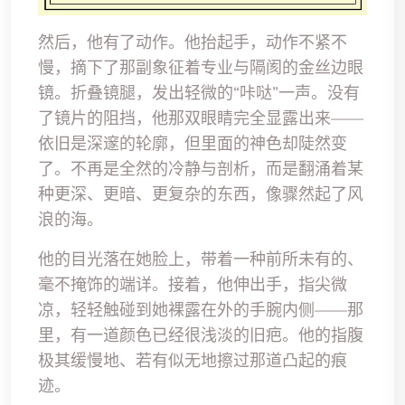
然后，他有了动作。他抬起手，动作不紧不
慢，摘下了那副象征着专业与隔阂的金丝边眼
镜。折叠镜腿，发出轻微的“咔哒”一声。没有
了镜片的阻挡，他那双眼睛完全显露出来——
依旧是深邃的轮廓，但里面的神色却陡然变
了。不再是全然的冷静与剖析，而是翻涌着某
种更深、更暗、更复杂的东西，像骤然起了风
浪的海。
他的目光落在她脸上，带着一种前所未有的、
毫不掩饰的端详。接着，他伸出手，指尖微
凉，轻轻触碰到她裸露在外的手腕内侧——那
里，有一道颜色已经很浅淡的旧疤。他的指腹
极其缓慢地、若有似无地擦过那道凸起的痕
迹。