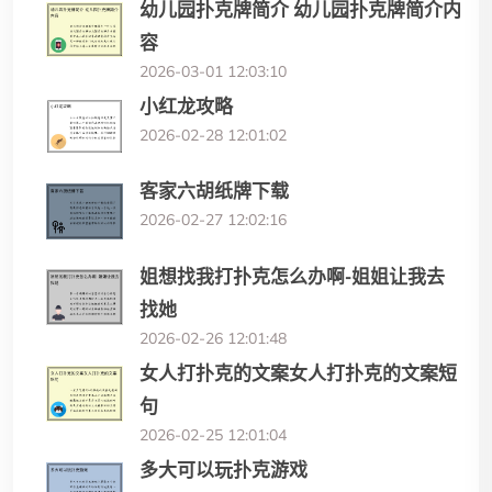
幼儿园扑克牌简介 幼儿园扑克牌简介内
容
2026-03-01 12:03:10
小红龙攻略
2026-02-28 12:01:02
客家六胡纸牌下载
2026-02-27 12:02:16
姐想找我打扑克怎么办啊-姐姐让我去
找她
2026-02-26 12:01:48
女人打扑克的文案女人打扑克的文案短
句
2026-02-25 12:01:04
多大可以玩扑克游戏