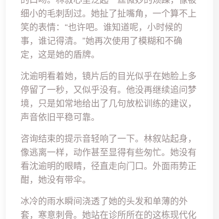
细小的毛刺刮过。她扯了扯嘴角，一个算不上
笑的表情：“也许吧。谁知道呢，小时候的
事，谁记得清。”她再次使用了模糊和不确
定，这是她的盾牌。
沈逾明看着她，镜片后的目光似乎在她脸上多
停留了一秒，又似乎没有。他没再继续追问梦
境，只是如常地给出了几句放松训练的建议，
声音依旧平稳可靠。
咨询结束的提示音轻响了一下。林叙站起身，
像逃离一样，动作甚至显得有些匆忙。她没有
看沈逾明的眼睛，径直走向门口。外面雨势正
酣，她没有带伞。
冰冷的雨水瞬间浇透了她的头发和单薄的外
套，寒意刺骨。她站在诊所所在的这栋现代化