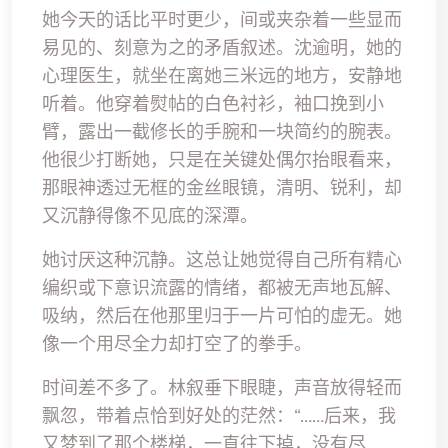
她今天的话比平时更少，间或夹杂着一些显而
易见的、刻意为之的矛盾叙述。沈逾明，她的
心理医生，就坐在离她三米远的地方，安静地
听着。他穿着熨帖的白色衬衫，袖口挽到小
臂，露出一截修长的手腕和一块简约的腕表。
他很少打断她，只是在关键处偶尔抬眼看来，
那眼神透过无框的金丝眼镜，清明、锐利，却
又沉静得像不见底的深潭。
她讨厌这种沉静。这总让她觉得自己所有精心
编织或下意识流露的情绪，都被无声地瓦解、
吸纳，然后在他那里归于一片可怕的虚无。她
像一个用尽全力却打空了的拳手。
时间差不多了。林叙垂下眼睫，声音放得轻而
飘忽，带着点恰到好处的茫然：“……后来，我
又梦到了那个楼梯，一直往下掉，没有尽