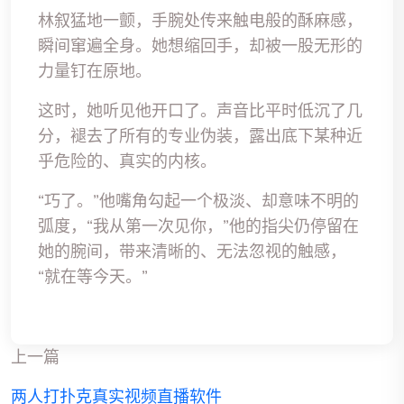
林叙猛地一颤，手腕处传来触电般的酥麻感，
瞬间窜遍全身。她想缩回手，却被一股无形的
力量钉在原地。
这时，她听见他开口了。声音比平时低沉了几
分，褪去了所有的专业伪装，露出底下某种近
乎危险的、真实的内核。
“巧了。”他嘴角勾起一个极淡、却意味不明的
弧度，“我从第一次见你，”他的指尖仍停留在
她的腕间，带来清晰的、无法忽视的触感，
“就在等今天。”
上一篇
两人打扑克真实视频直播软件