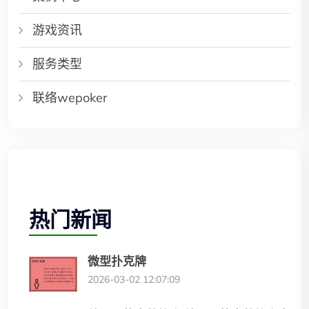
游戏资讯
服务类型
联络wepoker
热门新闻
微型扑克牌
2026-03-02 12:07:09