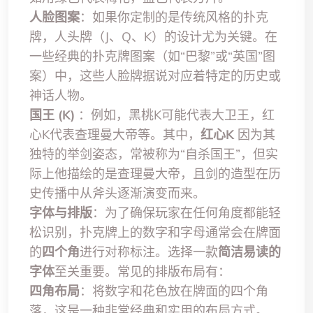
人脸图案
：如果你定制的是传统风格的扑克
牌，人头牌（J、Q、K）的设计尤为关键。在
一些经典的扑克牌图案（如“巴黎”或“英国”图
案）中，这些人脸牌据说对应着特定的历史或
神话人物。
国王 (K)
：例如，黑桃K可能代表大卫王，红
心K代表查理曼大帝等。其中，
红心K
因为其
独特的举剑姿态，常被称为“自杀国王”，但实
际上他描绘的是查理曼大帝，且剑的造型在历
史传播中从斧头逐渐演变而来。
字体与排版
：为了确保玩家在任何角度都能轻
松识别，扑克牌上的数字和字母通常会在牌面
的
四个角
进行对称标注。选择一款
简洁易读的
字体
至关重要。常见的排版布局有：
四角布局
：将数字和花色放在牌面的四个角
落，这是一种非常经典和实用的布局方式。